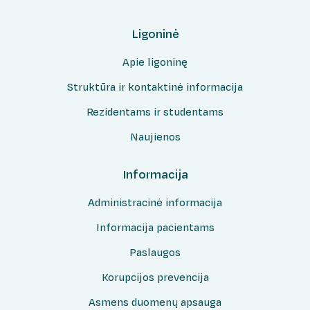
Rašykite padėką/atsiliepimą
Medicininės genetikos centras
Teisinė informacija
Ligoninė
Patologijos centras
Atviri duomenys
Klaipėdos regiono mirusio suaugusio žmogaus
Apie ligoninę
audinių ir organų donorystės paslaugų
koordinavimo centras
Struktūra ir kontaktinė informacija
Rezidentams ir studentams
Naujienos
Informacija
Administracinė informacija
Informacija pacientams
Paslaugos
Korupcijos prevencija
Asmens duomenų apsauga