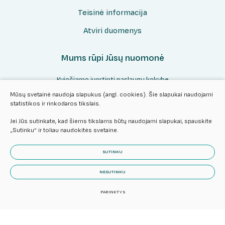
Teisinė informacija
Atviri duomenys
Mums rūpi Jūsų nuomonė
Kviečiame įvertinti paslaugų kokybę
Mūsų svetainė naudoja slapukus (angl. cookies). Šie slapukai naudojami
statistikos ir rinkodaros tikslais.
Vertinti
Jei Jūs sutinkate, kad šiems tikslams būtų naudojami slapukai, spauskite
„Sutinku“ ir toliau naudokitės svetaine.
SUTINKU
NESUTINKU
© 2024 Visos teisės saugomos.
Slapukų parinktys
Duomenų
PARINKTYS
apsauga