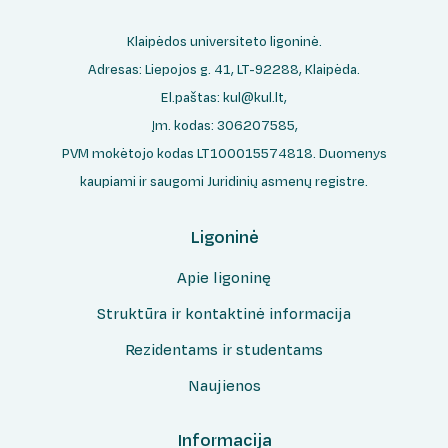
Klaipėdos universiteto ligoninė.
Adresas: Liepojos g. 41, LT-92288, Klaipėda.
El.paštas:
kul@kul.lt
,
Įm. kodas: 306207585,
PVM mokėtojo kodas LT100015574818. Duomenys
kaupiami ir saugomi Juridinių asmenų registre.
Ligoninė
Apie ligoninę
Struktūra ir kontaktinė informacija
Rezidentams ir studentams
Naujienos
Informacija