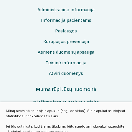
Administracinė informacija
Informacija pacientams
Paslaugos
Korupcijos prevencija
Asmens duomenų apsauga
Teisinė informacija
Atviri duomenys
Mums rūpi Jūsų nuomonė
Kviečiame įvertinti paslaugų kokybę
Mūsų svetainė naudoja slapukus (angl. cookies). Šie slapukai naudojami
statistikos ir rinkodaros tikslais.
Vertinti
Jei Jūs sutinkate, kad šiems tikslams būtų naudojami slapukai, spauskite
„Sutinku“ ir toliau naudokitės svetaine.