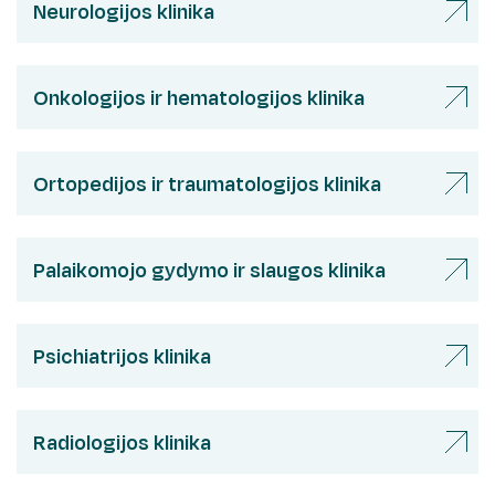
Ambulatorinių paslaugų centras
Rašykite padėką/atsiliepimą
Neurologijos klinika
Medicininės genetikos centras
Laboratorinės medicinos ir kraujo banko centras
Patologijos centras
Medicininės genetikos centras
Klaipėdos regiono mirusio suaugusio žmogaus
Onkologijos ir hematologijos klinika
Patologijos centras
audinių ir organų donorystės paslaugų
koordinavimo centras
Kontaktai ir informacija žiniasklaidai
Ortopedijos ir traumatologijos klinika
Palaikomojo gydymo ir slaugos klinika
Psichiatrijos klinika
Radiologijos klinika