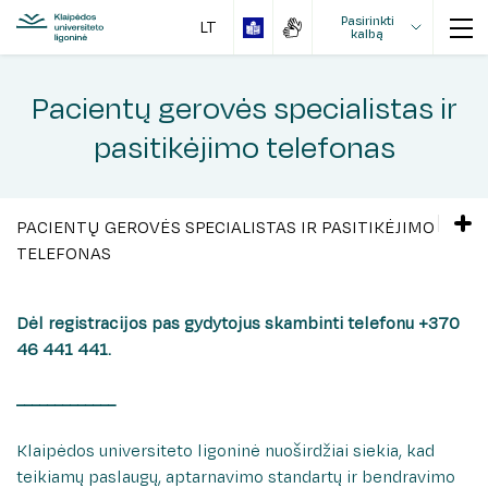
Pasirinkti
kalbą
Pacientų gerovės specialistas ir
pasitikėjimo telefonas
Tvarka ir kontaktai
PACIENTŲ GEROVĖS SPECIALISTAS IR PASITIKĖJIMO
Išankstinė registracija
Apie mokamas paslaugas
TELEFONAS
Žaliasis koridorius
Mokamų paslaugų kainynas
Akių, galvos ir kaklo chirurgijos klinika
Mokami laboratoriniai tyrimai
Elektroninė registracija pas gydytojus
Dėl registracijos pas gydytojus skambinti telefonu +370
Anesteziologijos ir intensyviosios terapijos klinika
46 441 441.
Elektroninė registracija pas gydytojus
Pacientų gerovės specialistas ir pasitikėjimo
Chirurgijos klinika
Pacientų gerovės specialistas ir pasitikėjimo
telefonas
_____________
Infekcinių ir odos ligų klinika
telefonas
Kardiologijos klinika
Nemokamos paslaugos
Nemokamos paslaugos
Klaipėdos universiteto ligoninė nuoširdžiai siekia, kad
Moters ir vaiko klinika
Mokamos paslaugos
teikiamų paslaugų, aptarnavimo standartų ir bendravimo