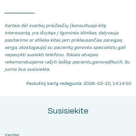
Rašykite padėką/atsiliepimą
Medicininės genetikos centras
______________
Paciento atmintinė
Patologijos centras
Administracija
Klaipėdos regiono mirusio suaugusio žmogaus
Kartais dėl svarbių priežasčių (konsultuoja kitą
Nukentėjusiems nuo seksualinio smurto
audinių ir organų donorystės paslaugų
Klinikos ir centrai
interesantą, yra išvykęs į ligoninės klinikas, dalyvauja
koordinavimo centras
pasitarime ar atlieka kitas jam priklausančias pareigas,
Kontaktai ir informacija žiniasklaidai
Kaip mus rasti
serga, atostogauja) su pacientų gerovės specialistu gali
nepavykti susiekti telefonu. Tokiais atvejais
Pacientų apklausa
rekomenduojame rašyti laišką: pacientu.gerove@kul.lt. Su
jumis bus susisiekta.
Pacientų padėkos
Paskutinį kartą redaguota: 2026-02-10, 14:14:50
Rašykite padėką/atsiliepimą
Susisiekite