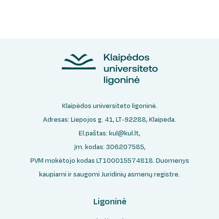
Klaipėdos universiteto ligoninė.
Adresas: Liepojos g. 41, LT-92288, Klaipėda.
El.paštas:
kul@kul.lt
,
Įm. kodas: 306207585,
PVM mokėtojo kodas LT100015574818. Duomenys
kaupiami ir saugomi Juridinių asmenų registre.
Ligoninė