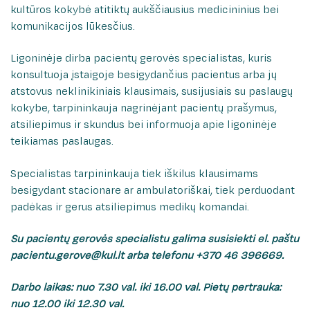
Mokamos paslaugos
kultūros kokybė atitiktų aukščiausius medicininius bei
Nefrourologijos klinika
„Žaliasis koridorius“ onkologiniams pacientams
komunikacijos lūkesčius.
Neurochirurgijos klinika
Medicininės reabilitacijos paslaugas teikiančios
„Žaliasis koridorius“ onkologiniams pacientams
įstaigos
Neurologijos klinika
Ligoninėje dirba pacientų gerovės specialistas, kuris
Vidaus tvarkos taisyklės
konsultuoja įstaigoje besigydančius pacientus arba jų
Medicininės reabilitacijos paslaugas teikiančios
Onkologijos ir hematologijos klinika
atstovus neklinikiniais klausimais, susijusiais su paslaugų
Pacientų lankymo tvarka
įstaigos
Ortopedijos traumatologijos klinika
kokybe, tarpininkauja nagrinėjant pacientų prašymus,
Informacijos apie pacientą teikimo tvarka
Slaugos ir palaikomojo gydymo klinika
atsiliepimus ir skundus bei informuoja apie ligoninėje
Vidaus tvarkos taisyklės
Skundų nagrinėjimo tvarka
teikiamas paslaugas.
Psichiatrijos klinika
Dėl pažymos apie tikslų gimimo laiką
Pacientų lankymo tvarka
Radiologijos klinika
Specialistas tarpininkauja tiek iškilus klausimams
Informacija telefonu
besigydant stacionare ar ambulatoriškai, tiek perduodant
Fizinės medicinos ir reabilitacijos klinika
Informacijos apie pacientą teikimo tvarka
Paciento atmintinė
padėkas ir gerus atsiliepimus medikų komandai.
Skubiosios medicinos pagalbos klinika
Nukentėjusiems nuo seksualinio smurto
Skundų nagrinėjimo tvarka
Širdies ir kraujagyslių chirurgijos klinika
Su pacientų gerovės specialistu galima susisiekti el. paštu
Kaip mus rasti
pacientu.gerove@kul.lt arba telefonu +370 46 396669.
Vidaus ligų klinika
Dėl pažymos apie tikslų gimimo laiką
Pacientų apklausa
Ambulatorinių paslaugų centras
Darbo laikas: nuo 7.30 val. iki 16.00 val. Pietų pertrauka:
Pacientų padėkos
Laboratorinės medicinos ir kraujo banko centras
Informacija telefonu
nuo 12.00 iki 12.30 val.