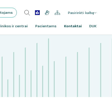
tojams
Pasirinkti kalbą
linikos ir centrai
Pacientams
Kontaktai
DUK