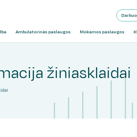
Darbuo
lba
Ambulatorinės paslaugos
Mokamos paslaugos
K
rmacija žiniasklaidai
idai