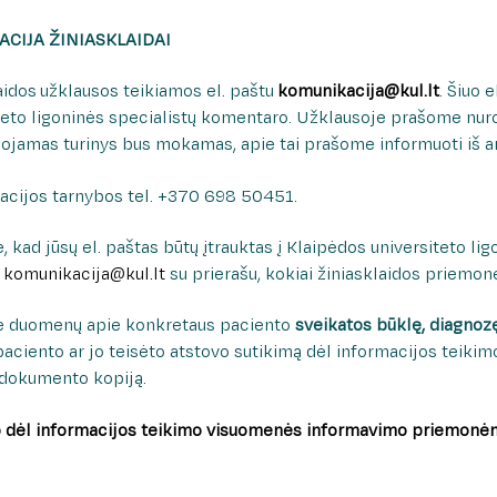
CIJA ŽINIASKLAIDAI
aidos užklausos teikiamos el. paštu
komunikacija@kul.lt
. Šiuo 
teto ligoninės specialistų komentaro. Užklausoje prašome nur
uojamas turinys bus mokamas, apie tai prašome informuoti iš a
cijos tarnybos tel. +370 698 50451.
e, kad jūsų el. paštas būtų įtrauktas į Klaipėdos universiteto li
u
komunikacija@kul.lt
su prierašu, kokiai žiniasklaidos priemone
te duomenų apie konkretaus paciento
sveikatos būklę, diagnoz
 paciento ar jo teisėto atstovo sutikimą dėl informacijos tei
dokumento kopiją.
o dėl informacijos teikimo visuomenės informavimo priemonė