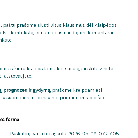
el. paštu prašome siųsti visus klausimus dėl Klaipėdos
odyti kontekstą, kuriame bus naudojami komentarai.
nksto.
goninės žiniasklaidos kontaktų sąrašą, siųskite žinutę
i atstovaujate.
ę, prognozes ir gydymą,
prašome kreipdamiesi
kimo visuomenės informavimo priemonėms bei šio
ms forma
Paskutinį kartą redaguota: 2026-05-08, 07:27:05