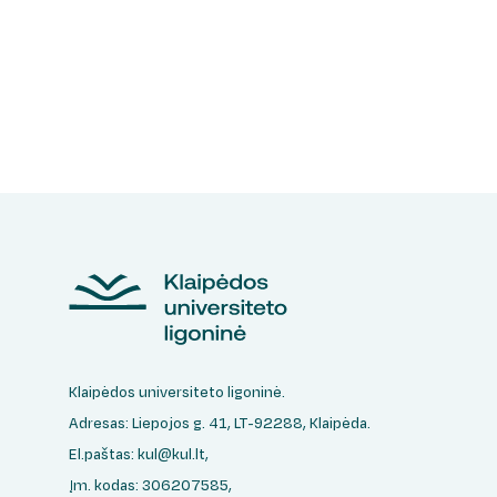
Klaipėdos universiteto ligoninė.
Adresas: Liepojos g. 41, LT-92288, Klaipėda.
El.paštas:
kul@kul.lt
,
Įm. kodas: 306207585,