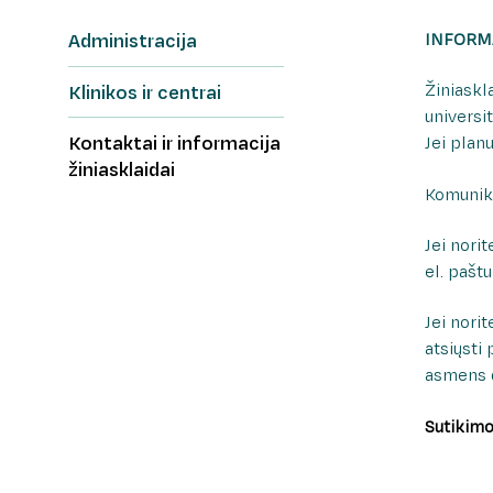
Administracija
INFORMA
Žiniaskl
Klinikos ir centrai
universi
Kontaktai ir informacija
Jei plan
žiniasklaidai
Komunika
Jei norit
el. pašt
Jei nori
atsiųsti
asmens 
Sutikim