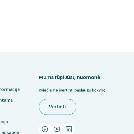
Mums rūpi Jūsų nuomonė
formacija
Kviečiame įvertinti paslaugų kokybę
entams
Vertinti
cija
 apsauga