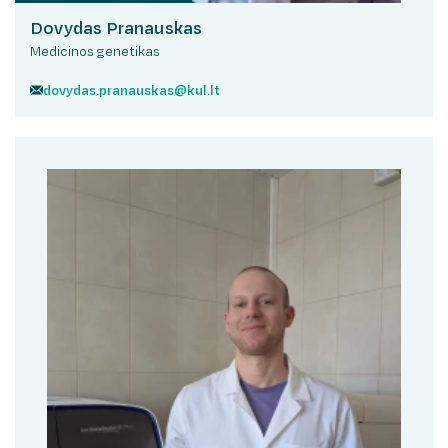
Dovydas Pranauskas
Medicinos genetikas
dovydas.pranauskas@kul.lt