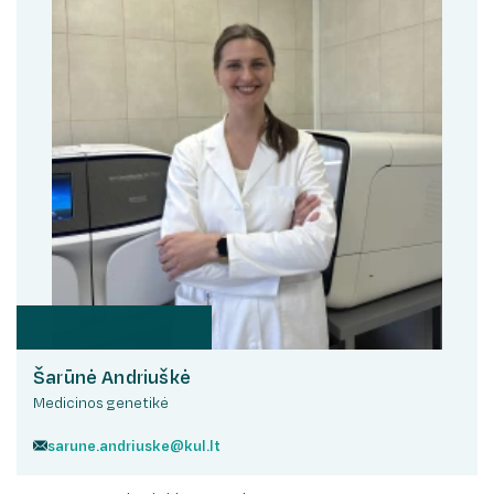
Šarūnė Andriuškė
Medicinos genetikė
sarune.andriuske@kul.lt