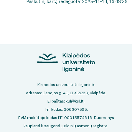
Paskutinį kartą redaguota: 2025-11-14, 13:48:26
Klaipėdos universiteto ligoninė.
Adresas: Liepojos g. 41, LT-92288, Klaipėda.
El.paštas:
kul@kul.lt
,
Įm. kodas: 306207585,
PVM mokėtojo kodas LT100015574818. Duomenys
kaupiami ir saugomi Juridinių asmenų registre.