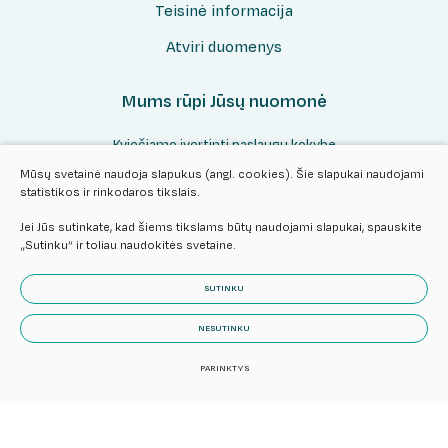
Teisinė informacija
Atviri duomenys
Mums rūpi Jūsų nuomonė
Kviečiame įvertinti paslaugų kokybę
Mūsų svetainė naudoja slapukus (angl. cookies). Šie slapukai naudojami
statistikos ir rinkodaros tikslais.
Vertinti
Jei Jūs sutinkate, kad šiems tikslams būtų naudojami slapukai, spauskite
„Sutinku“ ir toliau naudokitės svetaine.
SUTINKU
NESUTINKU
© 2024 Visos teisės saugomos.
Slapukų parinktys
Duomenų
PARINKTYS
apsauga