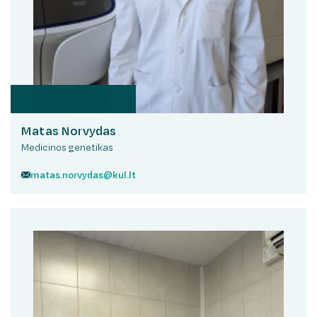
Matas Norvydas
Medicinos genetikas
matas.norvydas@kul.lt