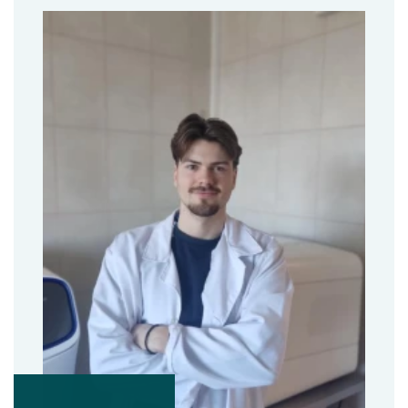
Nukentėjusiems nuo seksualinio smurto
Kaip mus rasti
Pacientų apklausa
Pacientų padėkos
Rašykite padėką/atsiliepimą