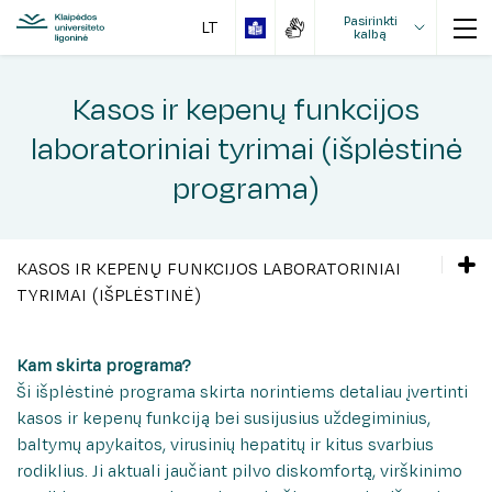
Pasirinkti
kalbą
Kasos ir kepenų funkcijos
laboratoriniai tyrimai (išplėstinė
programa)
Tvarka ir kontaktai
Išankstinė registracija
Apie mokamas paslaugas
KASOS IR KEPENŲ FUNKCIJOS LABORATORINIAI
Žaliasis koridorius
Mokamų paslaugų kainynas
TYRIMAI (IŠPLĖSTINĖ)
Mokami laboratoriniai tyrimai
Lėtinio nuovargio laboratorinių tyrimų programa
Kam skirta programa?
Ši išplėstinė programa skirta norintiems detaliau įvertinti
Elektrolitų, mineralų ir vitaminų laboratorinių
Akių, galvos ir kaklo chirurgijos klinika
kasos ir kepenų funkciją bei susijusius uždegiminius,
tyrimų programa
baltymų apykaitos, virusinių hepatitų ir kitus svarbius
Anesteziologijos ir intensyviosios terapijos klinika
Elektroninė registracija pas gydytojus
rodiklius. Ji aktuali jaučiant pilvo diskomfortą, virškinimo
Chirurgijos klinika
Riebalų apykaitos laboratoriniai tyrimai