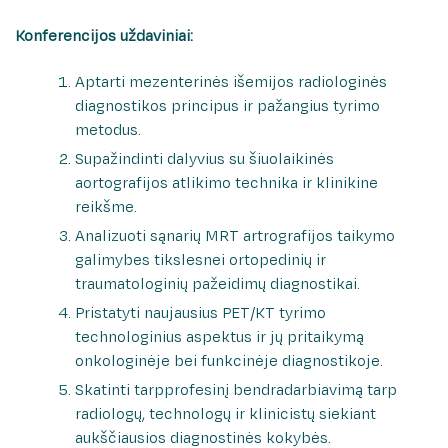
Konferencijos uždaviniai:
Aptarti mezenterinės išemijos radiologinės
diagnostikos principus ir pažangius tyrimo
metodus.
Supažindinti dalyvius su šiuolaikinės
aortografijos atlikimo technika ir klinikine
reikšme.
Analizuoti sąnarių MRT artrografijos taikymo
galimybes tikslesnei ortopedinių ir
traumatologinių pažeidimų diagnostikai.
Pristatyti naujausius PET/KT tyrimo
technologinius aspektus ir jų pritaikymą
onkologinėje bei funkcinėje diagnostikoje.
Skatinti tarpprofesinį bendradarbiavimą tarp
radiologų, technologų ir klinicistų siekiant
aukščiausios diagnostinės kokybės.