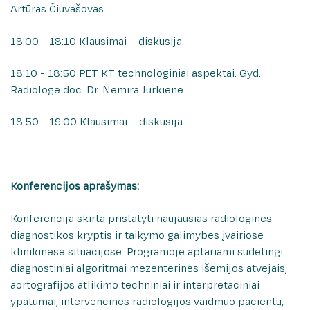
Rašykite padėką/atsiliepimą
Artūras Čiuvašovas
Medicininės genetikos centras
Patologijos centras
18:00 - 18:10 Klausimai – diskusija.
Klaipėdos regiono mirusio suaugusio žmogaus
audinių ir organų donorystės paslaugų
18:10 - 18:50 PET KT technologiniai aspektai. Gyd.
koordinavimo centras
Radiologė doc. Dr. Nemira Jurkienė
18:50 - 19:00 Klausimai – diskusija.
Konferencijos
apra
šymas:
Konferencija skirta pristatyti naujausias radiologinės
diagnostikos kryptis ir taikymo galimybes įvairiose
klinikinėse situacijose. Programoje aptariami sudėtingi
diagnostiniai algoritmai mezenterinės išemijos atvejais,
aortografijos atlikimo techniniai ir interpretaciniai
ypatumai, intervencinės radiologijos vaidmuo pacientų,