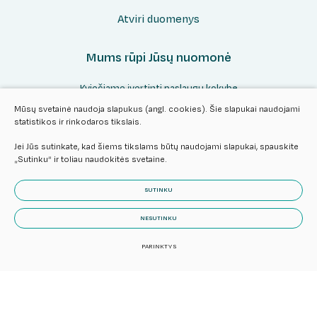
Atviri duomenys
Mums rūpi Jūsų nuomonė
Kviečiame įvertinti paslaugų kokybę
Mūsų svetainė naudoja slapukus (angl. cookies). Šie slapukai naudojami
statistikos ir rinkodaros tikslais.
Vertinti
Jei Jūs sutinkate, kad šiems tikslams būtų naudojami slapukai, spauskite
„Sutinku“ ir toliau naudokitės svetaine.
SUTINKU
NESUTINKU
© 2024 Visos teisės saugomos.
Slapukų parinktys
Duomenų
PARINKTYS
apsauga