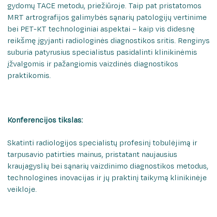
gydomų TACE metodu, priežiūroje. Taip pat pristatomos
MRT artrografijos galimybės sąnarių patologijų vertinime
bei PET-KT technologiniai aspektai – kaip vis didesnę
reikšmę įgyjanti radiologinės diagnostikos sritis. Renginys
suburia patyrusius specialistus pasidalinti klinikinėmis
įžvalgomis ir pažangiomis vaizdinės diagnostikos
praktikomis.
Konferencijos tikslas:
Skatinti radiologijos specialistų profesinį tobulėjimą ir
tarpusavio patirties mainus, pristatant naujausius
kraujagyslių bei sąnarių vaizdinimo diagnostikos metodus,
technologines inovacijas ir jų praktinį taikymą klinikinėje
veikloje.