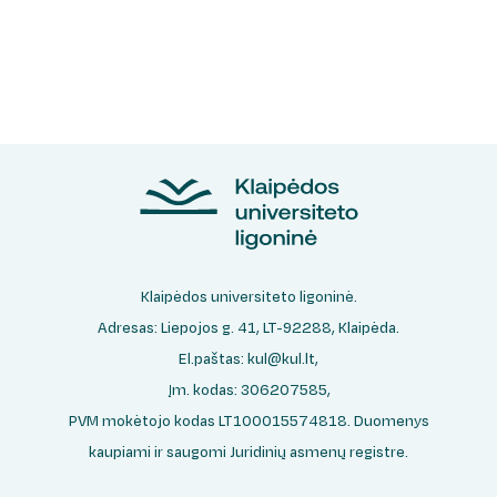
Klaipėdos universiteto ligoninė.
Adresas: Liepojos g. 41, LT-92288, Klaipėda.
El.paštas:
kul@kul.lt
,
Įm. kodas: 306207585,
PVM mokėtojo kodas LT100015574818. Duomenys
kaupiami ir saugomi Juridinių asmenų registre.