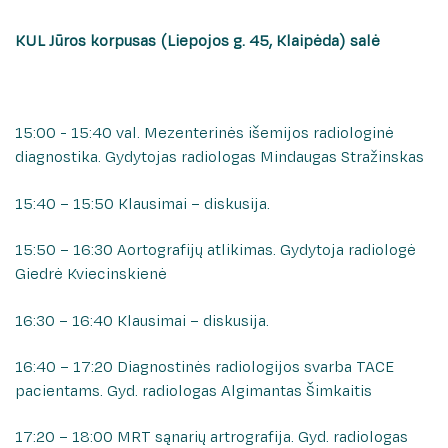
Nefrourologijos klinika
„Žaliasis koridorius“ onkologiniams pacientams
KUL Jūros korpusas (Liepojos g. 45, Klaipėda) salė
Neurochirurgijos klinika
Medicininės reabilitacijos paslaugas teikiančios
įstaigos
Neurologijos klinika
Vidaus tvarkos taisyklės
Onkologijos ir hematologijos klinika
15:00 - 15:40 val. Mezenterinės išemijos radiologinė
Pacientų lankymo tvarka
Ortopedijos traumatologijos klinika
diagnostika. Gydytojas radiologas Mindaugas Stražinskas
Informacijos apie pacientą teikimo tvarka
Slaugos ir palaikomojo gydymo klinika
Skundų nagrinėjimo tvarka
15:40 – 15:50 Klausimai – diskusija.
Psichiatrijos klinika
Dėl pažymos apie tikslų gimimo laiką
Radiologijos klinika
15:50 – 16:30 Aortografijų atlikimas. Gydytoja radiologė
Informacija telefonu
Giedrė Kviecinskienė
Fizinės medicinos ir reabilitacijos klinika
Paciento atmintinė
Skubiosios medicinos pagalbos klinika
16:30 – 16:40 Klausimai – diskusija.
Nukentėjusiems nuo seksualinio smurto
Širdies ir kraujagyslių chirurgijos klinika
Kaip mus rasti
16:40 – 17:20 Diagnostinės radiologijos svarba TACE
Vidaus ligų klinika
pacientams. Gyd. radiologas Algimantas Šimkaitis
Pacientų apklausa
Ambulatorinių paslaugų centras
Pacientų padėkos
Laboratorinės medicinos ir kraujo banko centras
17:20 – 18:00 MRT sąnarių artrografija. Gyd. radiologas