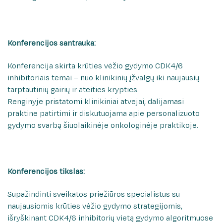
Rašykite padėką/atsiliepimą
Medicininės genetikos centras
Patologijos centras
Klaipėdos regiono mirusio suaugusio žmogaus
Konferencijos santrauka:
audinių ir organų donorystės paslaugų
koordinavimo centras
Konferencija skirta krūties vėžio gydymo CDK4/6
inhibitoriais temai – nuo klinikinių įžvalgų iki naujausių
tarptautinių gairių ir ateities krypties.
Renginyje pristatomi klinikiniai atvejai, dalijamasi
praktine patirtimi ir diskutuojama apie personalizuoto
gydymo svarbą šiuolaikinėje onkologinėje praktikoje.
Konferencijos tikslas:
Supažindinti sveikatos priežiūros specialistus su
naujausiomis krūties vėžio gydymo strategijomis,
išryškinant CDK4/6 inhibitorių vietą gydymo algoritmuose