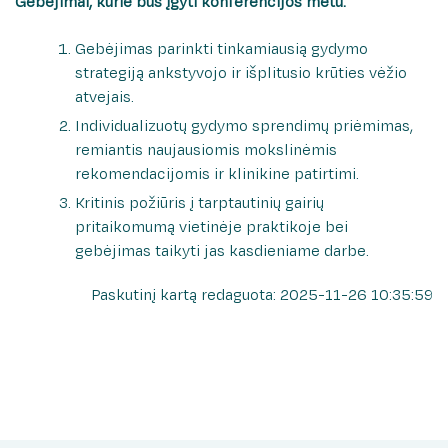
Gebėjimai, kurie bus įgyti konferencijos metu:
Gebėjimas parinkti tinkamiausią gydymo
strategiją ankstyvojo ir išplitusio krūties vėžio
atvejais.
Individualizuotų gydymo sprendimų priėmimas,
remiantis naujausiomis mokslinėmis
rekomendacijomis ir klinikine patirtimi.
Kritinis požiūris į tarptautinių gairių
pritaikomumą vietinėje praktikoje bei
gebėjimas taikyti jas kasdieniame darbe.
Paskutinį kartą redaguota: 2025-11-26 10:35:59