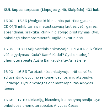
Nefrourologijos klinika
„Žaliasis koridorius“ onkologiniams pacientams
KUL Kopos korpusas (Liepojos g. 49, Klaipėda) 401 kab.
Neurochirurgijos klinika
Medicininės reabilitacijos paslaugas teikiančios
įstaigos
Neurologijos klinika
15:00 – 15:35 Įžvalgos iš klinikinės patirties gydant
Vidaus tvarkos taisyklės
CDK4/6 inhibitoriais metastazavusį krūties vėžį: gairės,
Onkologijos ir hematologijos klinika
sprendimai, praktika. Klinikinio atvejo pristatymas. Gyd.
Pacientų lankymo tvarka
Ortopedijos traumatologijos klinika
onkologė chemoterapeutė Rugilė Pikturinienė
Informacijos apie pacientą teikimo tvarka
Slaugos ir palaikomojo gydymo klinika
Skundų nagrinėjimo tvarka
15:35 – 16:20 Adjuvantinis ankstyvojo HR+/HER2- krūties
Psichiatrijos klinika
vėžio gydymas. Kada? Kam? Kodėl? Gyd. onkologė
Dėl pažymos apie tikslų gimimo laiką
Radiologijos klinika
chemoterapeutė Aušra Bankauskaitė-Arnašienė
Informacija telefonu
Fizinės medicinos ir reabilitacijos klinika
Paciento atmintinė
16:20 – 16:55 Tarptautinės ankstyvojo krūties vėžio
Skubiosios medicinos pagalbos klinika
adjuvantinio gydymo rekomendacijos ir jų atspindys
Nukentėjusiems nuo seksualinio smurto
Širdies ir kraujagyslių chirurgijos klinika
Lietuvoje. Gyd. onkologas chemoterapeutas Alvydas
Kaip mus rasti
Česas
Vidaus ligų klinika
Pacientų apklausa
Ambulatorinių paslaugų centras
16:55 – 17:10 Diskusijų, klausimų ir atsakymų sesija. Gyd.
Pacientų padėkos
Laboratorinės medicinos ir kraujo banko centras
onkologas chemoterapeutas Alvydas Česas