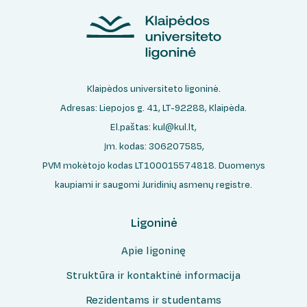
Klaipėdos universiteto ligoninė.
Adresas: Liepojos g. 41, LT-92288, Klaipėda.
El.paštas:
kul@kul.lt
,
Įm. kodas: 306207585,
PVM mokėtojo kodas LT100015574818. Duomenys
kaupiami ir saugomi Juridinių asmenų registre.
Ligoninė
Apie ligoninę
Struktūra ir kontaktinė informacija
Rezidentams ir studentams