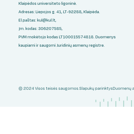
Klaipėdos universiteto ligoninė.
Adresas: Liepojos g. 41, LT-92288, Klaipėda.
El.paštas:
kul@kul.lt
,
Įm. kodas: 306207585,
PVM mokėtojo kodas LT100015574818. Duomenys
kaupiami ir saugomi Juridinių asmenų registre.
© 2024 Visos teisės saugomos.
Slapukų parinktys
Duomenų 