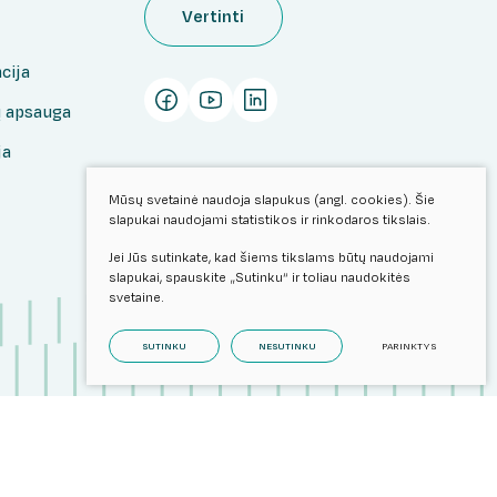
Vertinti
cija
 apsauga
ja
Mūsų svetainė naudoja slapukus (angl. cookies). Šie
slapukai naudojami statistikos ir rinkodaros tikslais.
Jei Jūs sutinkate, kad šiems tikslams būtų naudojami
slapukai, spauskite „Sutinku“ ir toliau naudokitės
svetaine.
SUTINKU
NESUTINKU
PARINKTYS