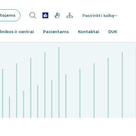
tojams
Pasirinkti kalbą
linikos ir centrai
Pacientams
Kontaktai
DUK