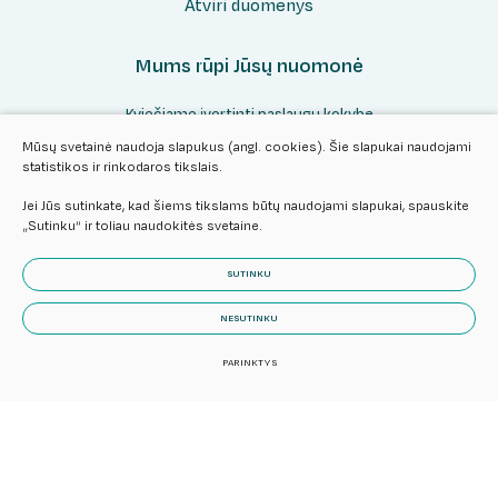
Atviri duomenys
Mums rūpi Jūsų nuomonė
Kviečiame įvertinti paslaugų kokybę
Mūsų svetainė naudoja slapukus (angl. cookies). Šie slapukai naudojami
statistikos ir rinkodaros tikslais.
Vertinti
Jei Jūs sutinkate, kad šiems tikslams būtų naudojami slapukai, spauskite
„Sutinku“ ir toliau naudokitės svetaine.
SUTINKU
NESUTINKU
© 2024 Visos teisės saugomos.
Slapukų parinktys
Duomenų
PARINKTYS
apsauga