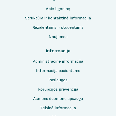
Rašykite padėką/atsiliepimą
Medicininės genetikos centras
Apie ligoninę
Patologijos centras
Struktūra ir kontaktinė informacija
Klaipėdos regiono mirusio suaugusio žmogaus
audinių ir organų donorystės paslaugų
Rezidentams ir studentams
koordinavimo centras
Naujienos
Informacija
Administracinė informacija
Informacija pacientams
Paslaugos
Korupcijos prevencija
Asmens duomenų apsauga
Teisinė informacija