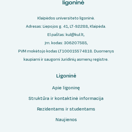
Klaipėdos universiteto ligoninė.
Adresas: Liepojos g. 41, LT-92288, Klaipėda.
El.paštas:
kul@kul.lt
,
Įm. kodas: 306207585,
PVM mokėtojo kodas LT100015574818. Duomenys
kaupiami ir saugomi Juridinių asmenų registre.
Ligoninė
Apie ligoninę
Struktūra ir kontaktinė informacija
Rezidentams ir studentams
Naujienos