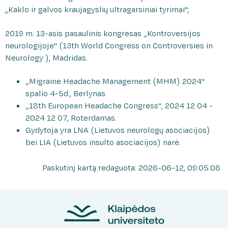
Rašykite padėką/atsiliepimą
,,Kaklo ir galvos kraujagyslių ultragarsiniai tyrimai";
Medicininės genetikos centras
Patologijos centras
2019 m. 13-asis pasaulinis kongresas „Kontroversijos
Klaipėdos regiono mirusio suaugusio žmogaus
neurologijoje" (13th World Congress on Controversies in
audinių ir organų donorystės paslaugų
Neurology ), Madridas.
koordinavimo centras
„Migraine Headache Management (MHM) 2024"
spalio 4-5d., Berlynas.
„18th European Headache Congress", 2024 12 04 -
2024 12 07, Roterdamas.
Gydytoja yra LNA (Lietuvos neurologų asociacijos)
bei LIA (Lietuvos insulto asociacijos) narė.
Paskutinį kartą redaguota: 2026-06-12, 09:05:08