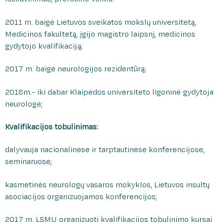
Nefrourologijos klinika
„Žaliasis koridorius“ onkologiniams pacientams
2011 m. baigė Lietuvos sveikatos mokslų universitetą,
Neurochirurgijos klinika
Medicininės reabilitacijos paslaugas teikiančios
Medicinos fakultetą, įgijo magistro laipsnį, medicinos
įstaigos
Neurologijos klinika
gydytojo kvalifikaciją;
Vidaus tvarkos taisyklės
Onkologijos ir hematologijos klinika
Pacientų lankymo tvarka
2017 m. baigė neurologijos rezidentūrą;
Ortopedijos traumatologijos klinika
Informacijos apie pacientą teikimo tvarka
Slaugos ir palaikomojo gydymo klinika
2018m.- iki dabar Klaipėdos universiteto ligoninė gydytoja
Skundų nagrinėjimo tvarka
neurologė;
Psichiatrijos klinika
Dėl pažymos apie tikslų gimimo laiką
Radiologijos klinika
Kvalifikacijos tobulinimas:
Informacija telefonu
Fizinės medicinos ir reabilitacijos klinika
Paciento atmintinė
dalyvauja nacionalinėse ir tarptautinėse konferencijose,
Skubiosios medicinos pagalbos klinika
seminaruose;
Nukentėjusiems nuo seksualinio smurto
Širdies ir kraujagyslių chirurgijos klinika
Kaip mus rasti
Vidaus ligų klinika
kasmetinės neurologų vasaros mokyklos, Lietuvos insultų
Pacientų apklausa
asociacijos organizuojamos konferencijos;
Ambulatorinių paslaugų centras
Pacientų padėkos
Laboratorinės medicinos ir kraujo banko centras
2017 m. LSMU organizuoti kvalifikacijos tobulinimo kursai